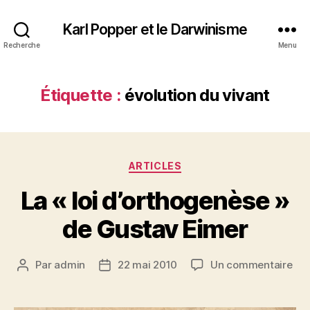
Karl Popper et le Darwinisme
Recherche
Menu
Étiquette :
évolution du vivant
Catégories
ARTICLES
La « loi d’orthogenèse »
de Gustav Eimer
sur
Par
admin
22 mai 2010
Un commentaire
Auteur
Date
La
de
de
«
l’article
l’article
loi