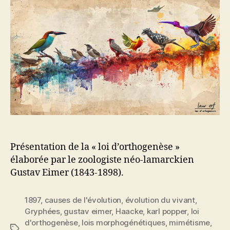
d’o
»
de
Gus
Eim
Présentation de la « loi d’orthogenèse »
élaborée par le zoologiste néo-lamarckien
Gustav Eimer (1843-1898).
1897
,
causes de l'évolution
,
évolution du vivant
,
Gryphées
,
gustav eimer
,
Haacke
,
karl popper
,
loi
d'orthogenèse
,
lois morphogénétiques
,
mimétisme
,
Étiquettes