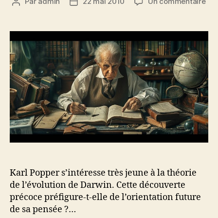
sur
Par
admin
22 mai 2010
Un commentaire
Auteur
Date
La
de
de
déc
l’article
l’article
de
la
thé
de
l’év
par
le
jeu
Kar
Pop
Karl Popper s’intéresse très jeune à la théorie
de l’évolution de Darwin. Cette découverte
précoce préfigure-t-elle de l’orientation future
de sa pensée ?…