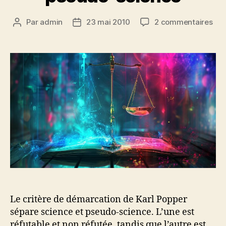
sur
Par
admin
23 mai 2010
2 commentaires
Auteur
Date
Le
de
de
crit
l’article
l’article
de
dém
pop
ent
sci
et
pse
sci
Le critère de démarcation de Karl Popper
sépare science et pseudo-science. L’une est
réfutable et non réfutée, tandis que l’autre est