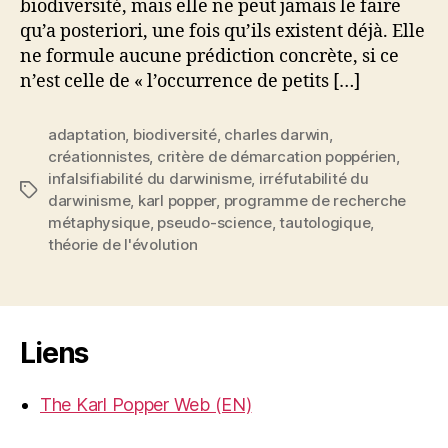
biodiversité, mais elle ne peut jamais le faire
qu’a posteriori, une fois qu’ils existent déjà. Elle
ne formule aucune prédiction concrète, si ce
n’est celle de « l’occurrence de petits […]
adaptation
,
biodiversité
,
charles darwin
,
créationnistes
,
critère de démarcation poppérien
,
infalsifiabilité du darwinisme
,
irréfutabilité du
Étiquettes
darwinisme
,
karl popper
,
programme de recherche
métaphysique
,
pseudo-science
,
tautologique
,
théorie de l'évolution
Liens
The Karl Popper Web (EN)